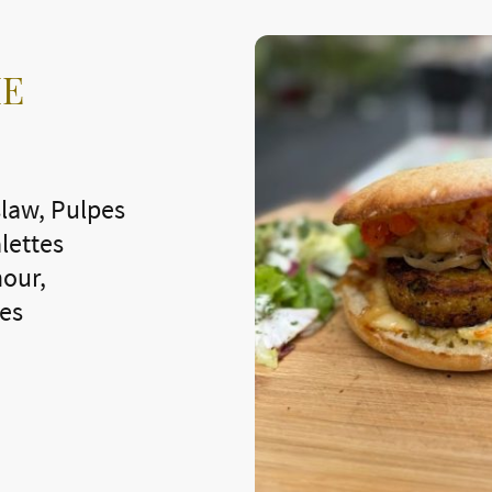
IE
slaw, Pulpes
lettes
our,
tes