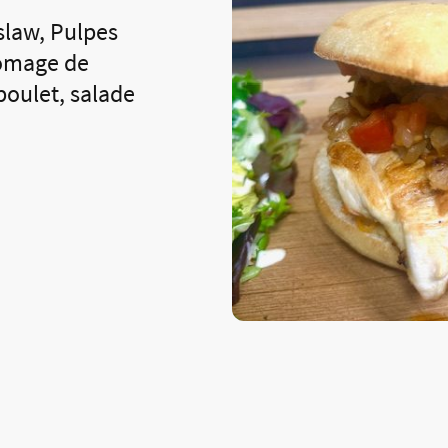
slaw, Pulpes
romage de
 poulet, salade