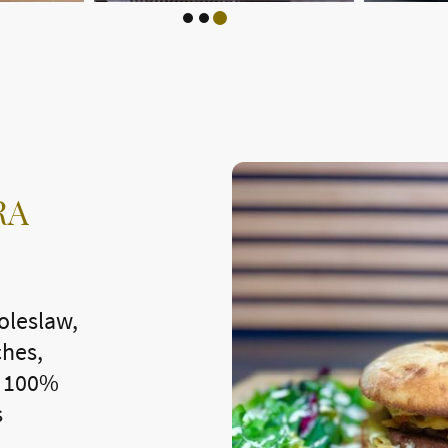
RA
oleslaw,
ches,
r 100%
s